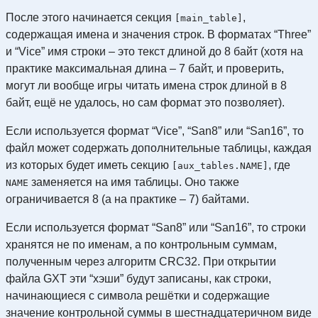
После этого начинается секция
,
[main_table]
содержащая имена и значения строк. В форматах “Three”
и “Vice” имя строки – это текст длиной до 8 байт (хотя на
практике максимальная длина – 7 байт, и проверить,
могут ли вообще игры читать имена строк длиной в 8
байт, ещё не удалось, но сам формат это позволяет).
Если используется формат “Vice”, “San8” или “San16”, то
файл может содержать дополнительные таблицы, каждая
из которых будет иметь секцию
, где
[aux_tables.NAME]
заменяется на имя таблицы. Оно также
NAME
ограничивается 8 (а на практике – 7) байтами.
Если используется формат “San8” или “San16”, то строки
хранятся не по именам, а по контрольным суммам,
полученным через алгоритм CRC32. При открытии
файла GXT эти “хэши” будут записаны, как строки,
начинающиеся с символа решётки и содержащие
значение контрольной суммы в шестнадцатеричном виде