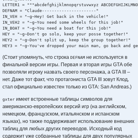
LETTER1 = """abcdefghijklmnopqrstuvwxyz ABCDEFGHIJKLMNO
DEFNAM = "Claude----------------------"

IN_VEH = "~g~Hey! Get back in the vehicle!"

IN_VEH2 = "~g~You need some wheels for this job!"

IN_BOAT = "~g~You need a boat for this job!"

HEY = "~g~Don't go solo, keep your posse together!"

HEY2 = "~g~Don't split up, keep the group together!"

(Стоит упомянуть, что строка
не используется в
DEFNAM
финальной версии игры. Первая и вторая игры GTA обе
позволяли игроку назвать своего персонажа, а GTA III –
нет. Даже тот факт, что протагониста GTA III зовут Клод,
стал официально известен только из GTA: San Andreas.)
имеет встроенные таблицы символов для
gxter
американско-европейских версий игр (на английском,
немецком, французском, итальянском и испанском
языках), но также поддерживает использование внешних
таблиц для любых других переводов. Исходный код
содержит уже собранные таблицы для двух популярных