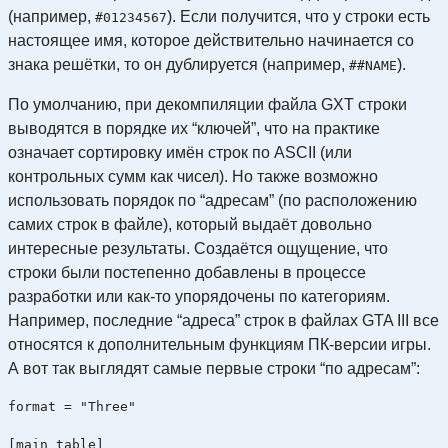
(например,
). Если получится, что у строки есть
#01234567
настоящее имя, которое действительно начинается со
знака решётки, то он дублируется (например,
).
##NAME
По умолчанию, при декомпиляции файла GXT строки
выводятся в порядке их “ключей”, что на практике
означает сортировку имён строк по ASCII (или
контрольных сумм как чисел). Но также возможно
использовать порядок по “адресам” (по расположению
самих строк в файле), который выдаёт довольно
интересные результаты. Создаётся ощущение, что
строки были постепенно добавлены в процессе
разработки или как-то упорядочены по категориям.
Например, последние “адреса” строк в файлах GTA III все
относятся к дополнительным функциям ПК-версии игры.
А вот так выглядят самые первые строки “по адресам”:
format = "Three"

[main_table]
